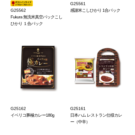
G25561
G25562
感謝米こしひかり 1合パック
Fukura 無洗米真空パックこし
ひかり １合パック
G25162
G25161
イベリコ豚極カレー180g
日本ハム レストラン仕様カレ
ー（中辛）