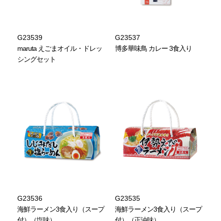
G23539
G23537
maruta えごまオイル・ドレッ
博多華味鳥 カレー 3食入り
シングセット
G23536
G23535
海鮮ラーメン3食入り（スープ
海鮮ラーメン3食入り（スープ
付）（塩味）
付）（正油味）