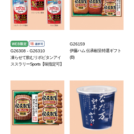
G26159
伊藤ハム 伝承献呈特選ギフト
G26308 - G26310
(B)
凍らせて飲むリポビタンアイ
ススラリーSports【味指定可】