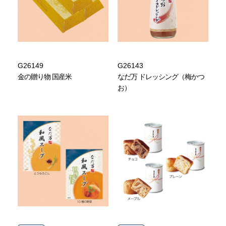
G26149
G26143
金の贈り物 国産米
なだ万 ドレッシング（梅かつ
お）