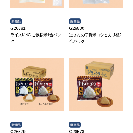
G26581
G26580
ライスKING ご挨拶米1合パッ
進さんの伊賀米コシヒカリ極2
ク
合パック
G26579
G26578