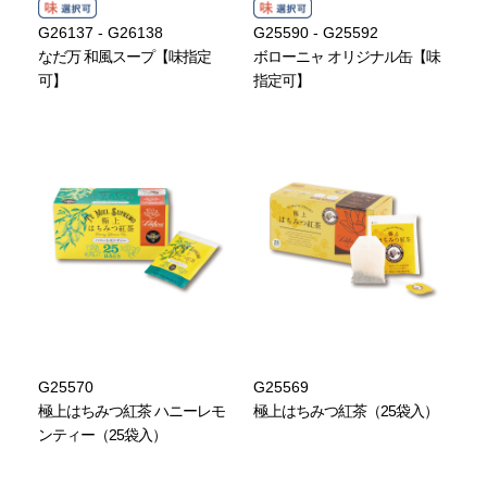
G26137 - G26138
G25590 - G25592
なだ万 和風スープ【味指定
ボローニャ オリジナル缶【味
可】
指定可】
G25570
G25569
極上はちみつ紅茶 ハニーレモ
極上はちみつ紅茶（25袋入）
ンティー（25袋入）