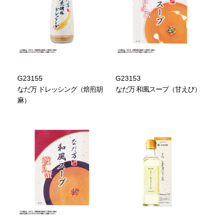
G23155
G23153
なだ万 ドレッシング（焙煎胡
なだ万 和風スープ（甘えび）
麻）