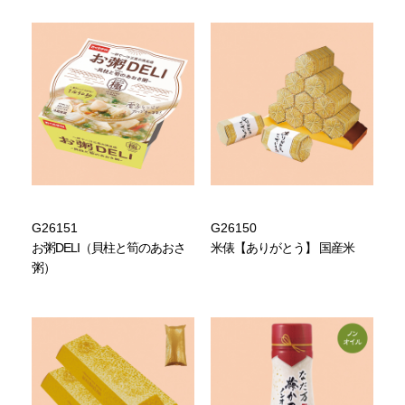
G26151
G26150
お粥DELI（貝柱と筍のあおさ
米俵【ありがとう】 国産米
粥）