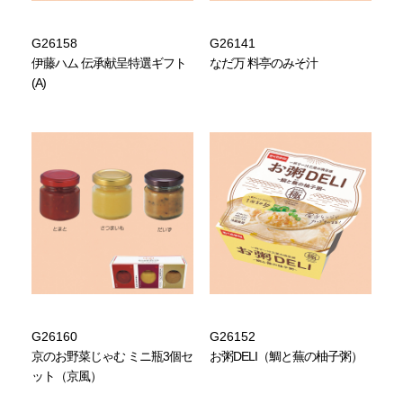
G26158
G26141
伊藤ハム 伝承献呈特選ギフト
なだ万 料亭のみそ汁
(A)
G26160
G26152
京のお野菜じゃむ ミニ瓶3個セ
お粥DELI（鯛と蕪の柚子粥）
ット（京風）